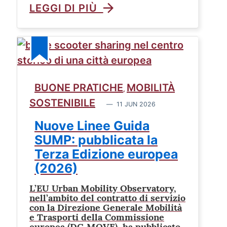
LEGGI DI PIÙ
BUONE PRATICHE
MOBILITÀ
,
SOSTENIBILE
11 JUN 2026
Nuove Linee Guida
SUMP: pubblicata la
Terza Edizione europea
(2026)
L’EU Urban Mobility Observatory,
nell’ambito del contratto di servizio
con la Direzione Generale Mobilità
e Trasporti della Commissione
europea (DG MOVE), ha pubblicato