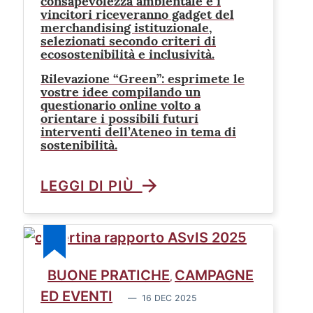
consapevolezza ambientale e i
vincitori riceveranno gadget del
merchandising istituzionale,
selezionati secondo criteri di
ecosostenibilità e inclusività.
Rilevazione “Green”: esprimete le
vostre idee compilando un
questionario online volto a
orientare i possibili futuri
interventi dell’Ateneo in tema di
sostenibilità.
LEGGI DI PIÙ
BUONE PRATICHE
CAMPAGNE
,
ED EVENTI
16 DEC 2025