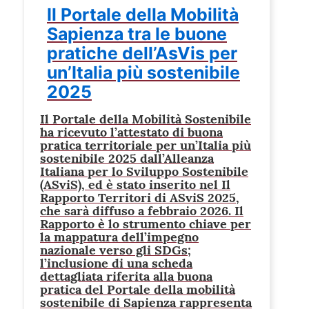
Il Portale della Mobilità
Sapienza tra le buone
pratiche dell’AsVis per
un’Italia più sostenibile
2025
Il Portale della Mobilità Sostenibile
ha ricevuto l’attestato di buona
pratica territoriale per un’Italia più
sostenibile 2025 dall’Alleanza
Italiana per lo Sviluppo Sostenibile
(ASviS), ed è stato inserito nel Il
Rapporto Territori di ASviS 2025,
che sarà diffuso a febbraio 2026. Il
Rapporto è lo strumento chiave per
la mappatura dell’impegno
nazionale verso gli SDGs;
l’inclusione di una scheda
dettagliata riferita alla buona
pratica del Portale della mobilità
sostenibile di Sapienza rappresenta