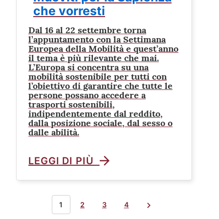
che vorresti
Dal 16 al 22 settembre torna
l’appuntamento con la Settimana
Europea della Mobilità e quest’anno
il tema è più rilevante che mai.
L’Europa si concentra su una
mobilità sostenibile per tutti con
l’obiettivo di garantire che tutte le
persone possano accedere a
trasporti sostenibili,
indipendentemente dal reddito,
dalla posizione sociale, dal sesso o
dalle abilità.
LEGGI DI PIÙ
1
2
3
4