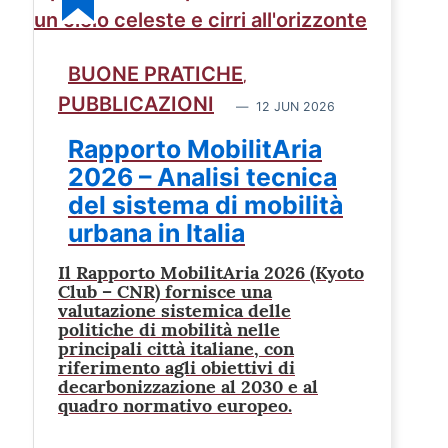
BUONE PRATICHE
,
PUBBLICAZIONI
12 JUN 2026
Rapporto MobilitAria
2026 – Analisi tecnica
del sistema di mobilità
urbana in Italia
Il Rapporto MobilitAria 2026 (Kyoto
Club – CNR) fornisce una
valutazione sistemica delle
politiche di mobilità nelle
principali città italiane, con
riferimento agli obiettivi di
decarbonizzazione al 2030 e al
quadro normativo europeo.