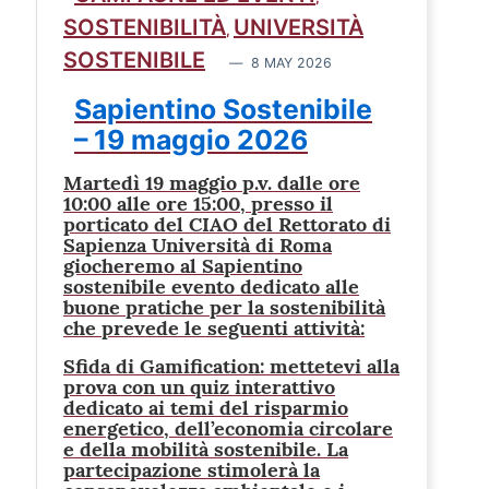
SOSTENIBILITÀ
UNIVERSITÀ
,
SOSTENIBILE
8 MAY 2026
Sapientino Sostenibile
– 19 maggio 2026
Martedì 19 maggio p.v. dalle ore
10:00 alle ore 15:00, presso il
porticato del CIAO del Rettorato di
Sapienza Università di Roma
giocheremo al Sapientino
sostenibile evento dedicato alle
buone pratiche per la sostenibilità
che prevede le seguenti attività:
Sfida di Gamification: mettetevi alla
prova con un quiz interattivo
dedicato ai temi del risparmio
energetico, dell’economia circolare
e della mobilità sostenibile. La
partecipazione stimolerà la