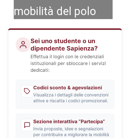
mobilità del polo
universitario di Via
Sei uno studente o un
di Grottarossa
dipendente Sapienza?
Effettua il login con le credenziali
istituzionali per sbloccare i servizi
dedicati:
Codici sconto & agevolazioni
Visualizza i dettagli delle convenzioni
attive e riscatta i codici promozionali.
Sezione interattiva “Partecipa”
Invia proposte, idee e segnalazioni
per contribuire a migliorare la mobilità