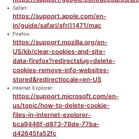
Safari:
https://support.apple.com/en-
in/guide/safari/sfri11471/mac
Firefox:
https://support.mozilla.org/en-
US/kb/clear-cookies-and-site-
data-firefox?redirectslug=delete-
cookies-remove-info-websites-
stored&redirectlocale=en-US
Internet Explorer:
https://support.microsoft.com/en-
us/topic/how-to-delete-cookie-
files-in-internet-explorer-
bca9446f-d873-78de-77ba-
d42645fa52fc