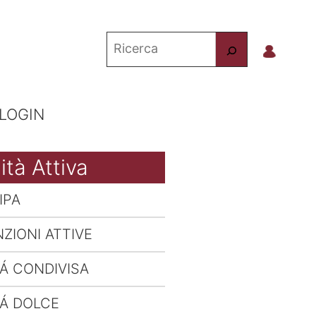
Cerca
nel
sito
LOGIN
ità Attiva
IPA
ZIONI ATTIVE
TÁ CONDIVISA
TÁ DOLCE