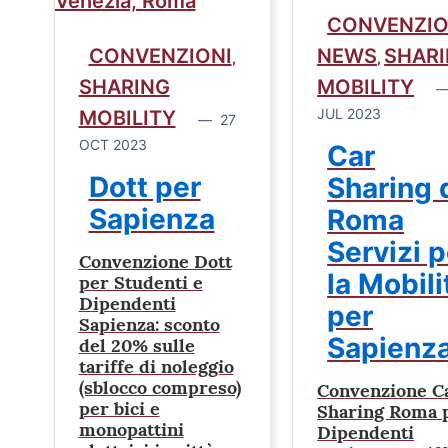
CONVENZIO
CONVENZIONI
NEWS
SHAR
,
,
SHARING
MOBILITY
JUL 2023
MOBILITY
27
OCT 2023
Car
Dott per
Sharing 
Sapienza
Roma
Servizi p
Convenzione Dott
la Mobili
per Studenti e
Dipendenti
per
Sapienza: sconto
Sapienz
del 20% sulle
tariffe di noleggio
(sblocco compreso)
Convenzione C
per bici e
Sharing Roma p
monopattini
Dipendenti