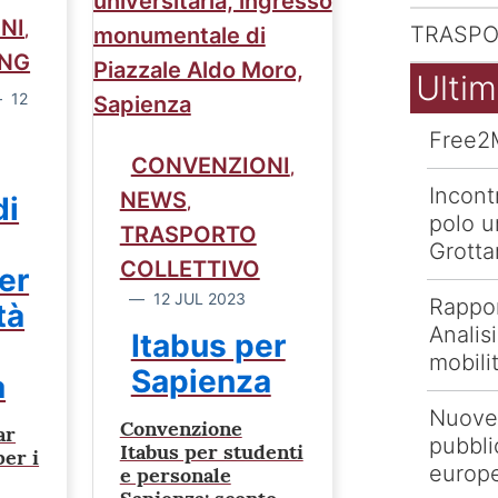
NI
,
TRASPO
ING
Ultim
12
Free2
CONVENZIONI
,
Incont
NEWS
di
,
polo un
TRASPORTO
Grotta
COLLETTIVO
er
12 JUL 2023
Rappor
tà
Analis
Itabus per
mobilit
Sapienza
a
Nuove
Convenzione
ar
pubbli
Itabus per studenti
er i
europ
e personale