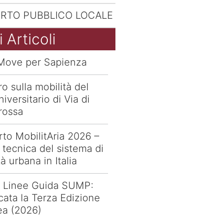
RTO PUBBLICO LOCALE
i Articoli
Move per Sapienza
ro sulla mobilità del
iversitario di Via di
rossa
to MobilitAria 2026 –
i tecnica del sistema di
à urbana in Italia
 Linee Guida SUMP:
cata la Terza Edizione
ea (2026)